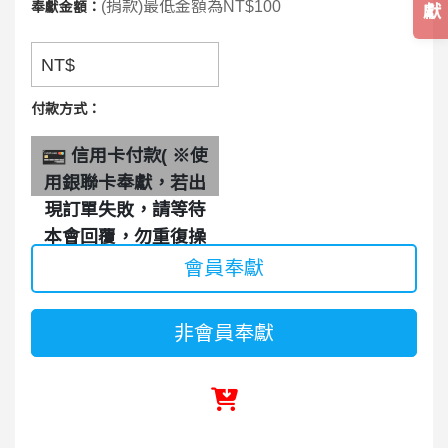
(捐款)最低金額為NT$100
奉獻金額：
獻
NT$
付款方式：
信用卡付款( ※使
用銀聯卡奉獻，若出
現訂單失敗，請等待
本會回覆，勿重復操
作。)
會員奉獻
非會員奉獻