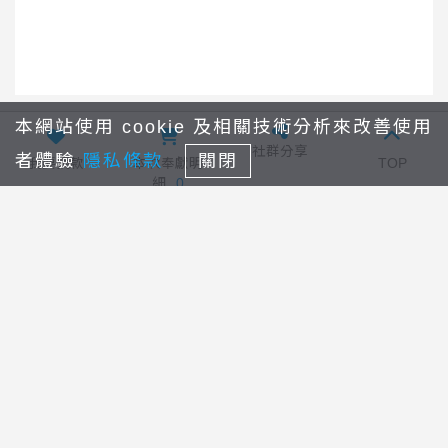
本網站使用 cookie 及相關技術分析來改善使用
社群分享
者體驗
隱私條款
關閉
全球教會運動部
回列表
大學事工
我要捐款
本次奉獻明
TOP
細
0
線上奉獻
最新消息
奉獻查詢
其它奉獻
常見問題
關於我們