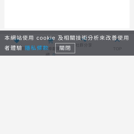
本網站使用 cookie 及相關技術分析來改善使用
社群分享
者體驗
隱私條款
關閉
劉璐加
回列表
禱告事工
我要捐款
本次奉獻明
TOP
細
0
線上奉獻
最新消息
奉獻查詢
其它奉獻
常見問題
關於我們