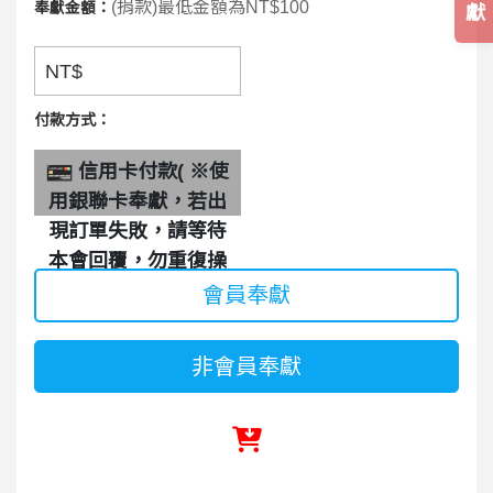
(捐款)最低金額為NT$100
奉獻金額：
獻
NT$
付款方式：
信用卡付款( ※使
用銀聯卡奉獻，若出
現訂單失敗，請等待
本會回覆，勿重復操
作。)
會員奉獻
非會員奉獻