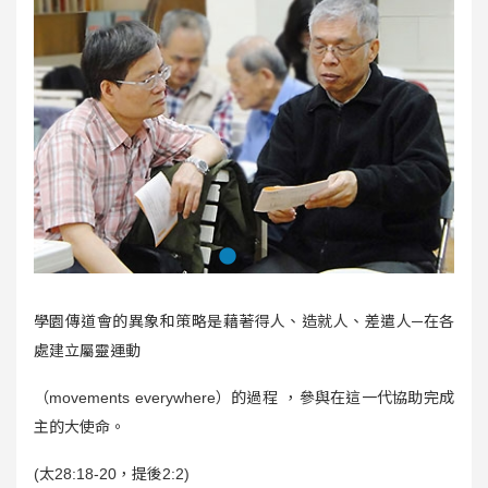
學園傳道會的異象和策略是藉著得人、造就人、差遣人
─
在各
處建立屬靈運動
（
movements everywhere
）的過程
，參與在這一代協助完成
主的大使命。
(
太
28:18-20
，提後
2:2)